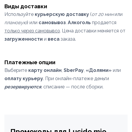
Виды доставки
Используйте
курьерскую доставку
(
от 20 мин
или
плановую
) или
самовывоз
.
Алкоголь
продается
только через самовывоз
. Цена доставки меняется от
загруженности
и
веса
заказа.
Платежные опции
Выберите
карту онлайн
,
SberPay
,
«Долями»
или
оплату курьеру
. При онлайн-платеже деньги
резервируются
, списание — после сборки.
Промокоды для Lucido mio