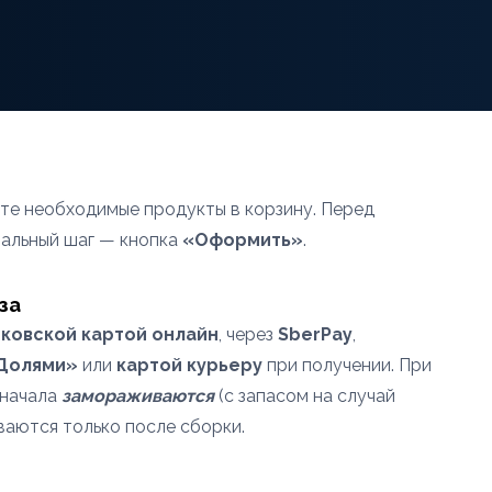
ьте необходимые продукты в корзину. Перед
нальный шаг — кнопка
«Оформить»
.
за
ковской картой онлайн
, через
SberPay
,
«Долями»
или
картой курьеру
при получении. При
сначала
замораживаются
(с запасом на случай
ваются только после сборки.