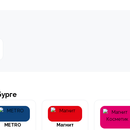
бурге
METRO
Магнит