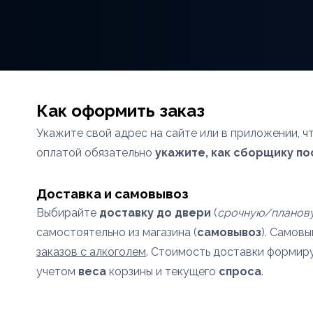
Как оформить заказ
Укажите свой адрес на сайте или в приложении, 
оплатой обязательно
укажите, как сборщику по
Доставка и самовывоз
Выбирайте
доставку до двери
(
срочную/планов
самостоятельно из магазина (
самовывоз
). Самов
заказов с алкоголем
. Стоимость доставки формир
учетом
веса
корзины и текущего
спроса
.