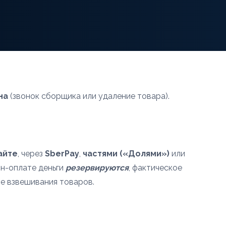
на
(звонок сборщика или удаление товара).
айте
, через
SberPay
,
частями («Долями»)
или
йн-оплате деньги
резервируются
, фактическое
е взвешивания товаров.