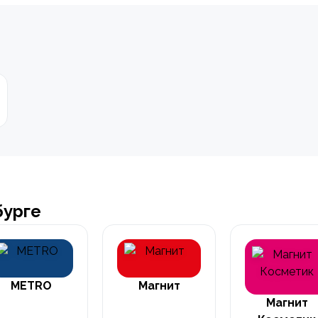
бурге
METRO
Магнит
Магнит