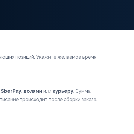
ющих позиций. Укажите желаемое время
,
SberPay
,
долями
или
курьеру
. Сумма
списание происходит после сборки заказа.