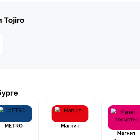
Tojiro
бурге
METRO
Магнит
Магнит