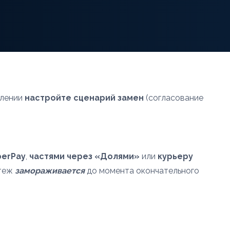
млении
настройте сценарий замен
(согласование
berPay
,
частями через «Долями»
или
курьеру
атеж
замораживается
до момента окончательного