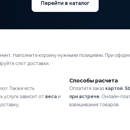
Перейти в каталог
имент. Наполните корзину нужными позициями. При офор
ируйте слот доставки.
Способы расчета
лот
. Также есть
Оплатите заказ
картой
,
S
ь услуги зависит от
веса
и
при встрече
. Онлайн-пл
оставку.
взвешивания товаров.