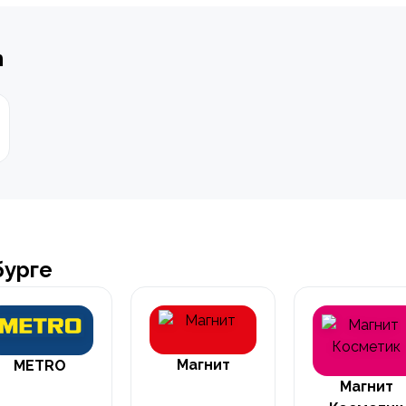
n
бурге
Магнит
METRO
Магнит