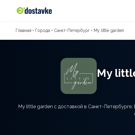
Главная
•
Города
•
Санкт-Петербург
•
My little garden
My lit
My little garden с доставкой в Санкт-Петербурге