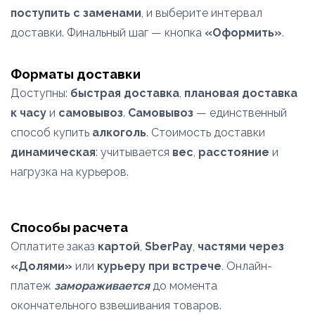
поступить с заменами
, и выберите интервал
доставки. Финальный шаг — кнопка
«Оформить»
.
Форматы доставки
Доступны:
быстрая доставка
,
плановая доставка
к часу
и
самовывоз
.
Самовывоз
— единственный
способ купить
алкоголь
. Стоимость доставки
динамическая
: учитывается
вес
,
расстояние
и
нагрузка на курьеров.
Способы расчета
Оплатите заказ
картой
,
SberPay
,
частями через
«Долями»
или
курьеру при встрече
. Онлайн-
платеж
замораживается
до момента
окончательного взвешивания товаров.