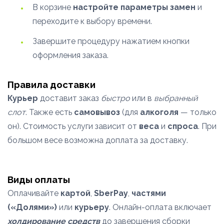
В корзине
настройте параметры замен
и
переходите к выбору времени.
Завершите процедуру нажатием кнопки
оформления заказа.
Правила доставки
Курьер
доставит заказ
быстро
или в
выбранный
слот
. Также есть
самовывоз
(для
алкоголя
— только
он). Стоимость услуги зависит от
веса
и
спроса
. При
большом весе возможна доплата за доставку.
Виды оплаты
Оплачивайте
картой
,
SberPay
,
частями
(«Долями»)
или
курьеру
. Онлайн-оплата включает
холдирование средств
до завершения сборки