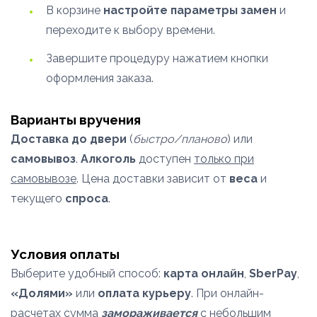
В корзине
настройте параметры замен
и
переходите к выбору времени.
Завершите процедуру нажатием кнопки
оформления заказа.
Варианты вручения
Доставка до двери
(
быстро/планово
) или
самовывоз
.
Алкоголь
доступен
только при
самовывозе
. Цена доставки зависит от
веса
и
текущего
спроса
.
Условия оплаты
Выберите удобный способ:
карта онлайн
,
SberPay
,
«Долями»
или
оплата курьеру
. При онлайн-
расчетах сумма
замораживается
с небольшим