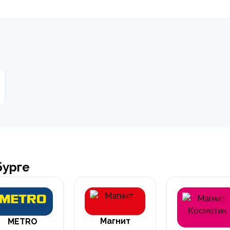
бурге
Магнит
METRO