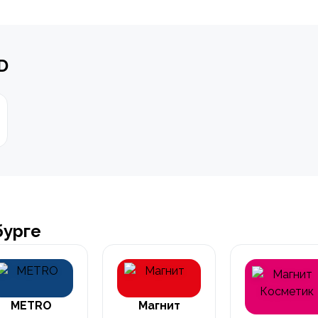
D
бурге
METRO
Магнит