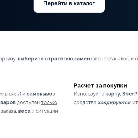
Перейти в каталог
орзину,
выберите стратегию замен
(звонок/аналог) и 
Расчет за покупки
и в слот
) и
самовывоз
Используйте
карту
,
SberP
оваров
доступен
только
средства
холдируются
, и
 заказа,
веса
и ситуации