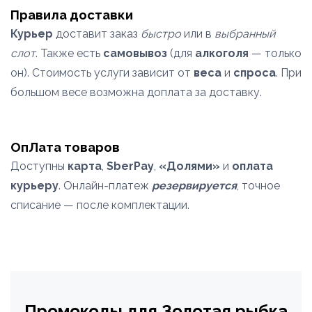
Правила доставки
Курьер
доставит заказ
быстро
или в
выбранный
слот
. Также есть
самовывоз
(для
алкоголя
— только
он). Стоимость услуги зависит от
веса
и
спроса
. При
большом весе возможна доплата за доставку.
ОпЛата товаров
Доступны
карта
,
SberPay
,
«Долями»
и
оплата
курьеру
. Онлайн-платеж
резервируется
, точное
списание — после комплектации.
Промокоды для Золотая рыбка